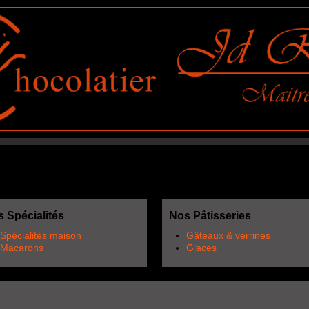
 Spécialités
Nos Pâtisseries
Spécialités maison
Gâteaux & verrines
Macarons
Glaces