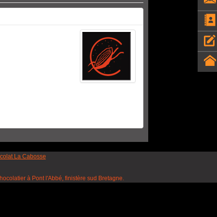
colat La Cabosse
colatier à Pont l'Abbé, finistère sud Bretagne.