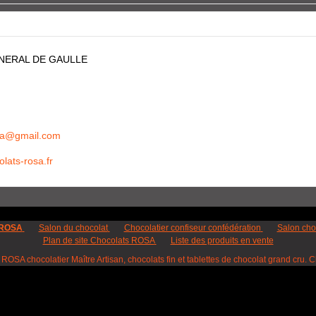
NERAL DE GAULLE
osa@gmail.com
lats-rosa.fr
 ROSA
Salon du chocolat
Chocolatier confiseur confédération
Salon cho
Plan de site Chocolats ROSA
Liste des produits en vente
 chocolatier Maître Artisan, chocolats fin et tablettes de chocolat grand cru. Cho