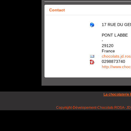
Contact
17 RUE DU GE
PONT L ABBE
-
29120
France
chocolats.jd.r
0298873740
http://www.choco
La chocolaterie
Copyright-Dévelopement-Chocolats ROSA- JD ROSA