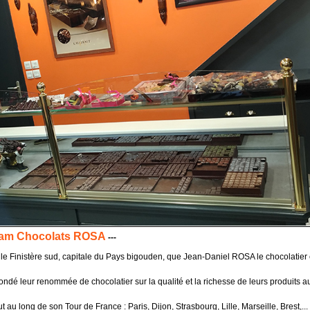
ram Chocolats ROSA
---
 le Finistère sud, capitale du Pays bigouden, que Jean-Daniel ROSA le chocolatier 
 fondé leur renommée de chocolatier sur la qualité et la richesse de leurs produits a
out au long de son Tour de France : Paris, Dijon, Strasbourg, Lille, Marseille, Brest,