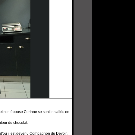
et son épouse Corinne se sont installés en
utour du chocolat.
... d'où il est devenu Compagnon du Devoir,