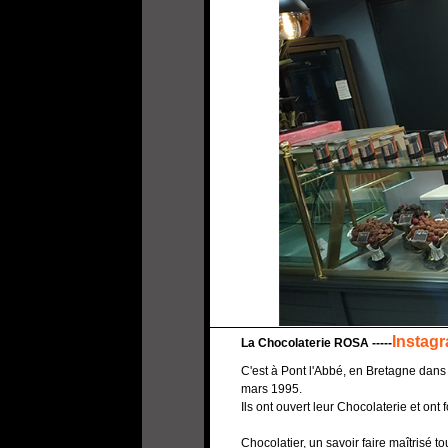
Instag
La Chocolaterie ROSA -----
C'est à Pont l'Abbé, en Bretagne dans
mars 1995.
Ils ont ouvert leur Chocolaterie et ont
Chocolatier, un savoir faire maîtrisé t