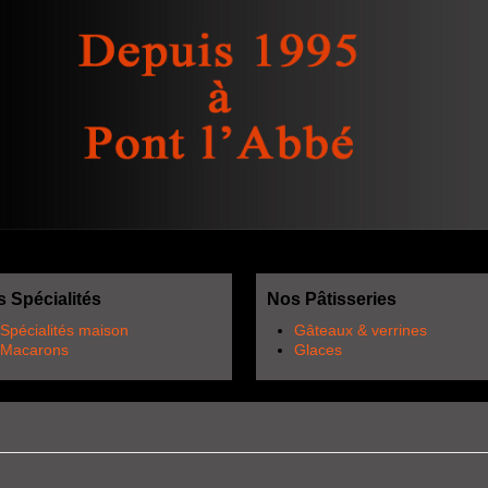
 Spécialités
Nos Pâtisseries
Spécialités maison
Gâteaux & verrines
Macarons
Glaces